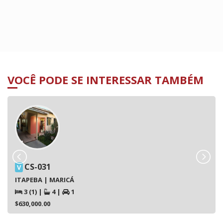
VOCÊ PODE SE INTERESSAR TAMBÉM
CS-031
V
ITAPEBA | MARICÁ
3 (1)
|
4
|
1
$630,000.00