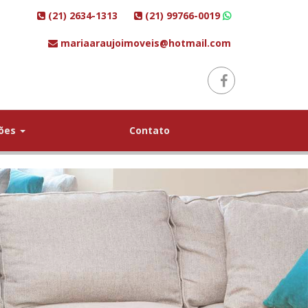
(21) 2634-1313
(21) 99766-0019
mariaaraujoimoveis@hotmail.com
ções
Contato