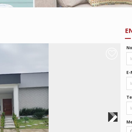
E
N
E-
Te
M