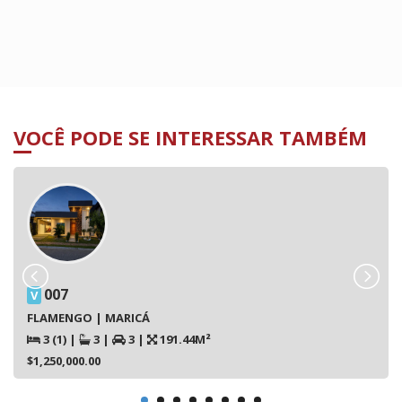
VOCÊ PODE SE INTERESSAR TAMBÉM
007
V
FLAMENGO | MARICÁ
3 (1)
|
3
|
3
|
191.44M²
$1,250,000.00