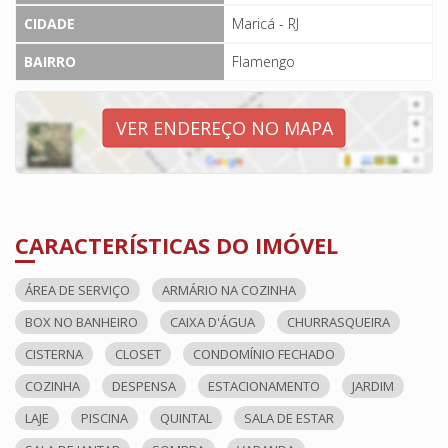
CIDADE
Maricá - RJ
BAIRRO
Flamengo
VER ENDEREÇO NO MAPA
CARACTERÍSTICAS DO IMÓVEL
ÁREA DE SERVIÇO
ARMÁRIO NA COZINHA
BOX NO BANHEIRO
CAIXA D'ÁGUA
CHURRASQUEIRA
CISTERNA
CLOSET
CONDOMÍNIO FECHADO
COZINHA
DESPENSA
ESTACIONAMENTO
JARDIM
LAJE
PISCINA
QUINTAL
SALA DE ESTAR